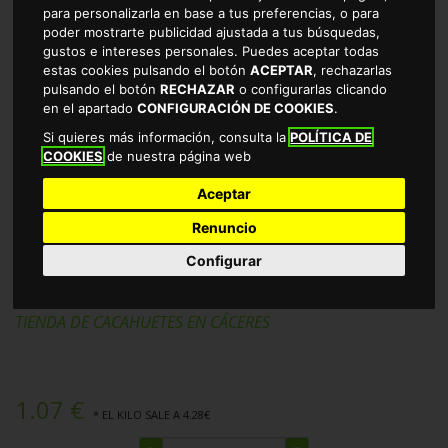
para personalizarla en base a tus preferencias, o para
poder mostrarte publicidad ajustada a tus búsquedas,
gustos e intereses personales. Puedes aceptar todas
estas cookies pulsando el botón
ACEPTAR
, rechazarlas
pulsando el botón
RECHAZAR
o configurarlas clicando
en el apartado
CONFIGURACIÓN DE COOKIES
.
Si quieres más información, consulta la
POLÍTICA DE
COOKIES
de nuestra página web
Aceptar
Renuncio
CACAHUETE REPELADO FRITO
Configurar
ALTEZA 250GR
TIENDA DE CACAHUETES EN CÁCERES
1.07 €
* EL KILO SALE A 4.28€