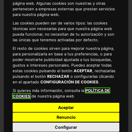
página web. Algunas cookies son nuestras y otras
pertenecen a empresas externas que prestan servicios
para nuestra página web.
Las cookies pueden ser de varios tipos: las cookies
técnicas son necesarias para que nuestra página web
LECHE SIN LACTOSA DESNATADA ALTEZA 1L
pueda funcionar, no necesitan de tu autorización y son
las únicas que tenemos activadas por defecto.
El resto de cookies sirven para mejorar nuestra página,
0.92 €
para personalizarla en base a tus preferencias, o para
EL LITRO SALE A 0.92€
poder mostrarte publicidad ajustada a tus búsquedas,
gustos e intereses personales. Puedes aceptar todas
estas cookies pulsando el botón
ACEPTAR
, rechazarlas
pulsando el botón
RECHAZAR
o configurarlas clicando
en el apartado
CONFIGURACIÓN DE COOKIES
.
Si quieres más información, consulta la
POLÍTICA DE
Comprar
COOKIES
de nuestra página web
Aceptar
Renuncio
Configurar