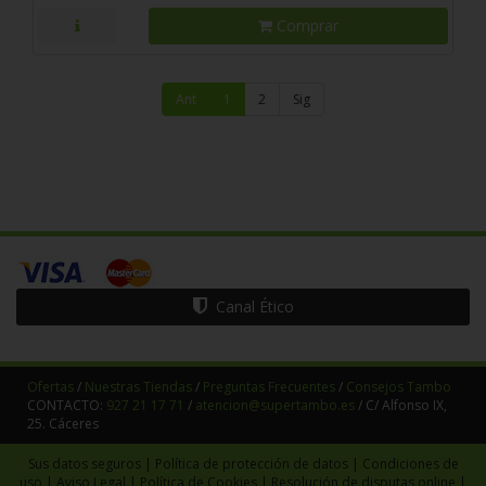
Comprar
Ant
1
2
Sig
Canal Ético
Ofertas
/
Nuestras Tiendas
/
Preguntas Frecuentes
/
Consejos Tambo
CONTACTO:
927 21 17 71
/
atencion@supertambo.es
/ C/ Alfonso IX,
25. Cáceres
Sus datos seguros
|
Política de protección de datos
|
Condiciones de
uso
|
Aviso Legal
|
Política de Cookies
|
Resolución de disputas online
|