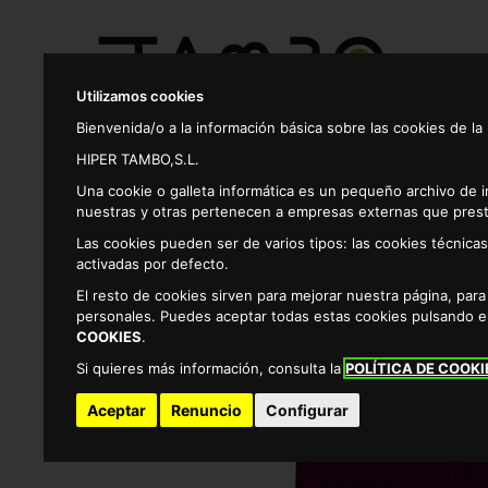
Utilizamos cookies
Bienvenida/o a la información básica sobre las cookies de la
HIPER TAMBO,S.L.
Productos
Una cookie o galleta informática es un pequeño archivo de 
nuestras y otras pertenecen a empresas externas que prest
Las cookies pueden ser de varios tipos: las cookies técnic
Mascotas
Perros
Alimento perro razas pe
activadas por defecto.
El resto de cookies sirven para mejorar nuestra página, par
personales. Puedes aceptar todas estas cookies pulsando 
COOKIES
.
Si quieres más información, consulta la
POLÍTICA DE COOKI
Aceptar
Renuncio
Configurar