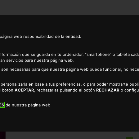
 página web responsabilidad de la entidad:
información que se guarda en tu ordenador, “smartphone” o tableta cad
an servicios para nuestra página web.
as son necesarias para que nuestra página web pueda funcionar, no nece
queÑas tandy 2kg
a personalizarla en base a tus preferencias, o para poder mostrarte pub
ALIMENTO PERRO 
el botón
ACEPTAR
, rechazarlas pulsando el botón
RECHAZAR
o configu
TIENDA DE PERROS EN CÁCER
ES
de nuestra página web
3.21 €
* EL KILO SALE A 1.61€