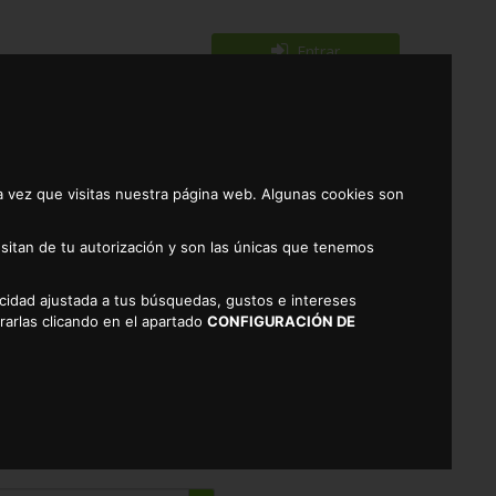
Entrar
Registrarse
0
a vez que visitas nuestra página web. Algunas cookies son
sitan de tu autorización y son las únicas que tenemos
licidad ajustada a tus búsquedas, gustos e intereses
RAZAS PEQUEÑAS TANDY 2KG
rarlas clicando en el apartado
CONFIGURACIÓN DE
ES