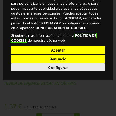
para personalizarla en base a tus preferencias, o para
poder mostrarte publicidad ajustada a tus búsquedas,
gustos e intereses personales. Puedes aceptar todas
estas cookies pulsando el botón
ACEPTAR
, rechazarlas
pulsando el botón
RECHAZAR
o configurarlas clicando
en el apartado
CONFIGURACIÓN DE COOKIES
.
Si quieres más información, consulta la
POLÍTICA DE
COOKIES
de nuestra página web
Aceptar
Renuncio
ENJUAG DENT FRESCOR 0% C.L 500
Configurar
ML
TIENDA DE ENJUAGE BUCAL EN CÁCERES
1.37 €
* EL LITRO SALE A 2.74€