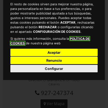
CÁCERES
El resto de cookies sirven para mejorar nuestra página,
para personalizarla en base a tus preferencias, o para
Dirección: C\ Alfonso IX, 25. CP: 10004
poder mostrarte publicidad ajustada a tus búsquedas,
Cáceres
gustos e intereses personales. Puedes aceptar todas
927-211771
estas cookies pulsando el botón
ACEPTAR
, rechazarlas
pulsando el botón
RECHAZAR
o configurarlas clicando
en el apartado
CONFIGURACIÓN DE COOKIES
.
Ver Mapa
Si quieres más información, consulta la
POLÍTICA DE
COOKIES
de nuestra página web
Aceptar
Renuncio
TAMBO SUPERMERCADOS EN
Configurar
CÁCERES
Dirección: C\ Salamanca, 8. CP: 10005
Cáceres
927-247374
Ver Mapa