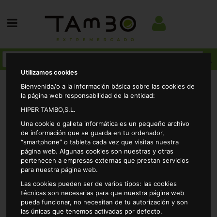
Utilizamos cookies
Bienvenida/o a la información básica sobre las cookies de
NUESTRAS TIENDAS TAMBO
la página web responsabilidad de la entidad:
EN CÁCERES
HIPER TAMBO,S.L.
PUNTOS DE VENTA TAMBO EN
Una cookie o galleta informática es un pequeño archivo
CÁCERES Y ALREDEDORES
de información que se guarda en tu ordenador,
“smartphone” o tableta cada vez que visitas nuestra
SUPERMERCADOS
página web. Algunas cookies son nuestras y otras
pertenecen a empresas externas que prestan servicios
para nuestra página web.
Las cookies pueden ser de varios tipos: las cookies
técnicas son necesarias para que nuestra página web
pueda funcionar, no necesitan de tu autorización y son
TAMBO SUPERMERCADOS EN
las únicas que tenemos activadas por defecto.