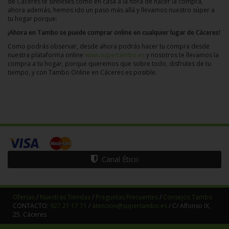
de Cáceres te sintieses como en casa a la hora de hacer la compra,
ahora además, hemos ido un paso más allá y llevamos nuestro súper a
tu hogar porque:
¡Ahora en Tambo se puede comprar online en cualquier lugar de Cáceres!
Como podrás observar, desde ahora podrás hacer tu compra desde
nuestra plataforma online
www.supertambo.es
y nosotros te llevamos la
compra a tu hogar, porque queremos que sobre todo, disfrutes de tu
tiempo, y con Tambo Online en Cáceres es posible.
Canal Ético
Ofertas
/
Nuestras Tiendas
/
Preguntas Frecuentes
/
Consejos Tambo
CONTACTO:
927 21 17 71
/
atencion@supertambo.es
/ C/ Alfonso IX,
25. Cáceres